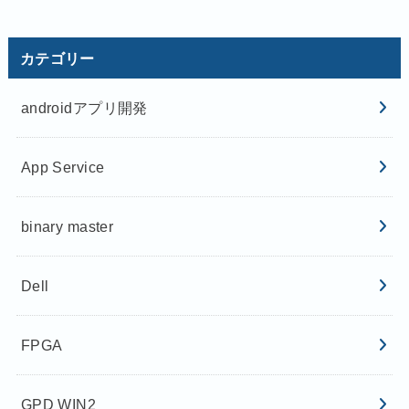
カテゴリー
androidアプリ開発
App Service
binary master
Dell
FPGA
GPD WIN2