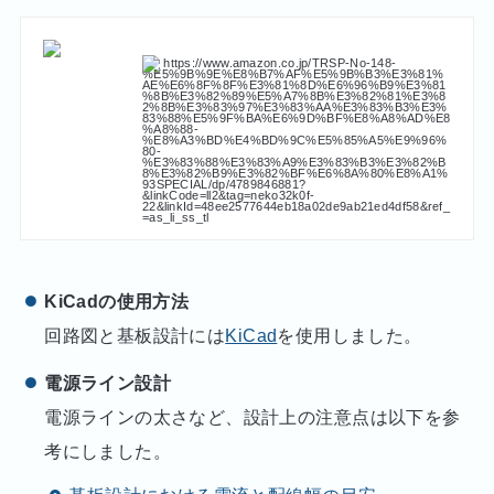
https://www.amazon.co.jp/TRSP-No-148-
%E5%9B%9E%E8%B7%AF%E5%9B%B3%E3%81%
AE%E6%8F%8F%E3%81%8D%E6%96%B9%E3%81
%8B%E3%82%89%E5%A7%8B%E3%82%81%E3%8
2%8B%E3%83%97%E3%83%AA%E3%83%B3%E3%
83%88%E5%9F%BA%E6%9D%BF%E8%A8%AD%E8
%A8%88-
%E8%A3%BD%E4%BD%9C%E5%85%A5%E9%96%
80-
%E3%83%88%E3%83%A9%E3%83%B3%E3%82%B
8%E3%82%B9%E3%82%BF%E6%8A%80%E8%A1%
93SPECIAL/dp/4789846881?
&linkCode=ll2&tag=neko32k0f-
22&linkId=48ee2577644eb18a02de9ab21ed4df58&ref_
=as_li_ss_tl
KiCadの使用方法
回路図と基板設計には
KiCad
を使用しました。
電源ライン設計
電源ラインの太さなど、設計上の注意点は以下を参
考にしました。