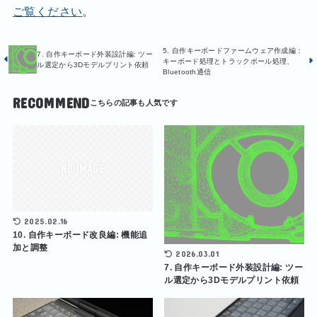
ご覧ください
。
5. 自作キーボードファームウェア作成編：
7. 自作キーボード外装設計編: ツー
キーボード処理とトラックボール処理、
ル選定から3Dモデルプリント依頼
Bluetooth通信
RECOMMEND
2025.02.16
10. 自作キーボード改良編: 機能追
加と調整
2026.03.01
7. 自作キーボード外装設計編: ツー
ル選定から3Dモデルプリント依頼