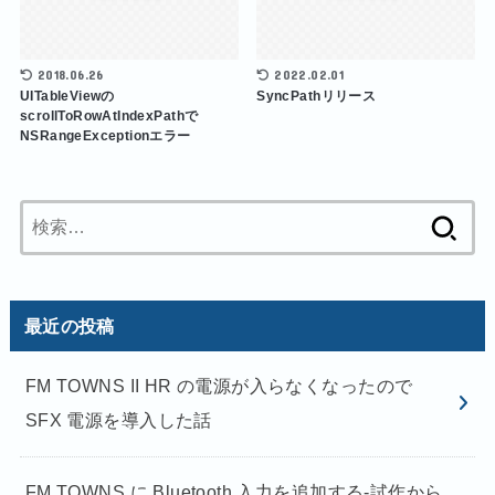
2018.06.26
2022.02.01
UITableViewの
SyncPathリリース
scrollToRowAtIndexPathで
NSRangeExceptionエラー
検
索:
最近の投稿
FM TOWNS II HR の電源が入らなくなったので
SFX 電源を導入した話
FM TOWNS に Bluetooth 入力を追加する-試作から