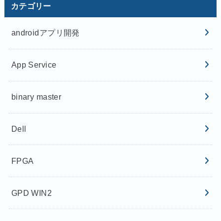
カテゴリー
androidアプリ開発
App Service
binary master
Dell
FPGA
GPD WIN2