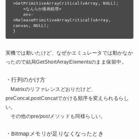
>GetPrimitiveArrayCritical(vArray, NULL);

    <なんらか描画処理>

    env-
>ReleasePrimitiveArrayCritical(vArray, 
canvas, NULL);

実機では動いたけど、なぜかエミュレータでは動かなか
ったので結局GetShortArrayElementsのまま保留中。
・行列のかけ方
Matrixのリファレンスどおりだけど、
preConcat,postConcatでかける順序を変えられるらし
い。
その他のpre
/post
メソッドも同様らしい。
・Bitmapメモリが足りなくなったとき