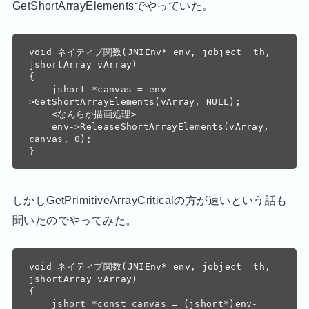
GetShortArrayElementsでやっていた。
void ネイティブ関数(JNIEnv* env, jobject  th, 
jshortArray vArray)

{

    jshort *canvas = env-
>GetShortArrayElements(vArray, NULL);

    <なんらか描画処理>

    env->ReleaseShortArrayElements(vArray, 
canvas, 0);

しかしGetPrimitiveArrayCriticalの方が速いという話も
聞いたのでやってみた。
void ネイティブ関数(JNIEnv* env, jobject  th, 
jshortArray vArray)

{

    jshort *const canvas = (jshort*)env-