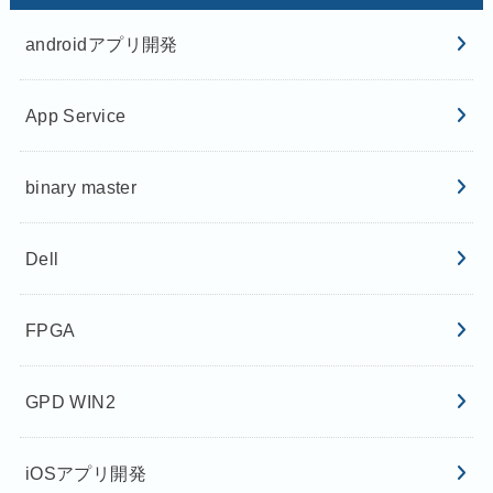
androidアプリ開発
App Service
binary master
Dell
FPGA
GPD WIN2
iOSアプリ開発