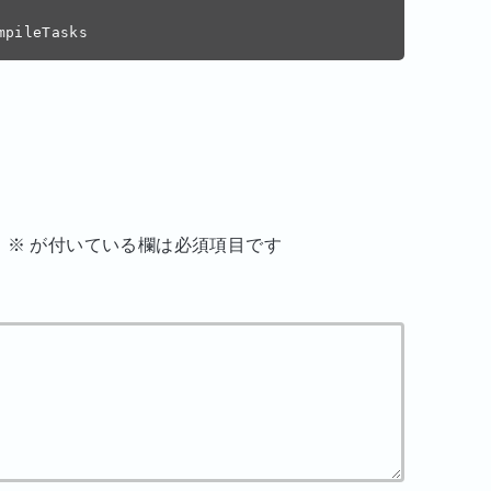
mpileTasks
。
※
が付いている欄は必須項目です