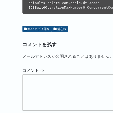
defaults delete com.apple.dt.Xcode 
IDEBuildOperationMaxNumberOfConcurrentCo
macアプリ開発
備忘録
コメントを残す
メールアドレスが公開されることはありません
コメント
※